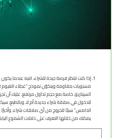
إذا كنت تنتظر فرصة جيدة للشراء، انتبه عندما يك
مستويات مقاومة ويتكوّن نموذج “غطاء الغيوم ال
السيناريو، خاصة مع حجم تداول مرتفع، عليك أن تج
للدخول في صفقة شراء جديدة أم لا. وبالطبع، سيك
الدامس” سببًا للخروج من أي صفقات شراء. وأخيرًا
يمكنك من خلالها التعرف على دلالات الشموع اليابان