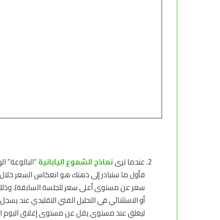
عندما ترى
نماذج الشموع اليابانية
“البالوعة” ال
فأول ما ستبادر إلى ذهنك هو انعكاس السعر خلال ي
سعر عن مستوى أعلى سعر للجلسة السابقة)، وذلك ف
أو الاستثنائي في التحليل الفني التقليدي عند يسج
ليغلق عند مستوى يقل عن مستوى إغلاق اليوم الس