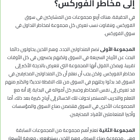
إلى مخاطر الفوركس؟
في الحقيقة، هناك أربع مجموعات من المشاركين في سوق
الفوركس. وننفاوت نسب تعرض كل مجموعة لمخاطر التداول في
سوق الفوركس.
المجموعة الأولى
تضم المتداولين الجدد، وهم اللذين يحاولون دائما
البحث عن الأرباح السريعة في السوق ولكنهم يخسرون في كل الأوقات
تقريبا، ويمكن القول أنها المجموعة التي تتعرض بالدرجة الأكبر إلى
مخاطر الفوركس. ولكن يجب أن نعلم أن كل المتداولين المحترفين في
السوق قد بدئوا رحلتهم في السوق من تلك النقطة تحديدًا والكثير منهم
قد تعرض إلى نفس المخاطر وخسر كل أمواله في البداية. إلا أنه مع
التعلم والتدريب المستمر تحولت تلك الخسائر إلى أرباح كبيرة بعد ذلك. أما
المجموعات الأخرى في السوق فتتضمن صناع السوق والمؤسسات
وأخيرا المتعاملين الأفراد المحترفين.
المجموعة الثانية
تعتبر أهم مجموعة من المجموعات السابقة
وهي مجموعة صناع السوق، وهم اللذين يستطيعون معرفة الأسعار