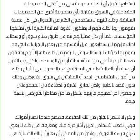
نستطيع القول أن تلك المجموعة هي من أذكى المجموعات
المتعاملة في السوق مقارنة بأي مجموعة أخرى من المجموعات
السابقة، وذلك لأنهم لا يستخدمون الكثير من الأموال في كل عملية
يقومون بها لذلك فهم لا يملكون القوة المالية الكبيرة التي تمتلكها
المؤسسات. كما أن كل عملياتهم تتم عن طريق صناع سوق أو وسطاء،
لذلك فإنهم لا يستطيعون عزل أنفسهم من بعض الإجراءات التي قد
يقوم بها هؤلاء الوسطاء. وعلى الرغم من ذلك كله، إلا أنهم يحققون
معدلات ربحية أعلى من المؤسسات أو من الوسطاء. ولكن يجب القول
أن هدف أولئك المتعاملين المحترفين هو الحصول على الأرباح وذلك
من أموال المتعاملين الجدد أو المبتدئين في سوق الفوركس وذلك
بدون قصد بالطبع، ولكن لفارق الخبرة والكفاءة بين المجموعتين.
وبمعنى آخر، تحميهم خبرتهم بشكل ما من مخاطر الفوركس بنسبة
جيدة.
ولكن لا تشعر بالقلق من تلك الحقيقة، فصحيح عندما تخسر أموالك
فهي تذهب لأشخاص آخرين أكثر خبرة منك ومعرفة، فإن ذلك لا يعني
ضياع فرصة التعويض. ولكن من الممكن أن تعتبر أن تلك الخسارة هي