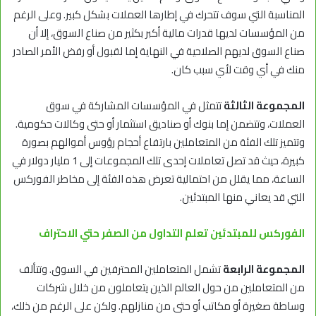
المناسبة التي سوف تتحرك في إطارها العملات بشكل كبير. وعلى الرغم
من المؤسسات لديها قدرات مالية أكبر بكثير من صناع السوق، إلا أن
صناع السوق لديهم الصلاحية في النهاية إما لقبول أو رفض الأمر الصادر
منك في أي وقت لأي سبب كان.
المجموعة الثالثة
تتمثل في المؤسسات المشاركة في سوق
العملات، وتتضمن إما بنوك أو صناديق استثمار أو حتى وكالات حكومية.
وتتميز تلك الفئة من المتعاملين بارتفاع أحجام رؤوس أموالهم بصورة
كبيرة، حيث قد تصل تعاملات إحدى تلك المجموعات إلى 1 مليار دولار في
الساعة، مما يقلل من احتمالية تعرض هذه الفئة إلى مخاطر الفوركس
التي قد يعاني منها المبتدئين.
الفوركس للمبتدئين تعلم التداول من الصفر حتي الاحتراف
المجموعة الرابعة
تشمل المتعاملين المحترفين في السوق. وتتألف
من المتعاملين من حول العالم الذين يتعاملون من خلال شركات
وساطة صغيرة أو مكاتب أو حتى من منازلهم. ولكن على الرغم من ذلك،