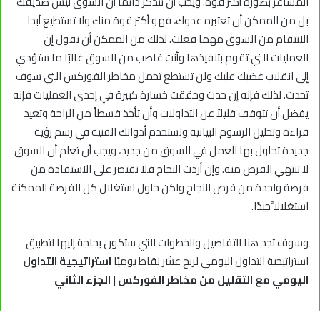
المشاعر بصورة أكثر قوة. ويجب أن تتذكر دائمًا أن السوق ليس صديقك
بل من الممكن أن تعتبره عدوك، فهو أكثر قوة منك ولا تستطيع أبدا
الانتقام من السوق مهما فعلت. لذلك من الممكن أن نقول إن
العمليات التي تقوم بتنفيذها وأنت غاضب من السوق غالبًا ما ستؤدي
إلى انقلاب غضبك عليك ولن تستطع تحمل مخاطر الفوركس التي سوف
تحدث. لذلك فإنه إن حدث وحققت خسارة كبيرة في إحدى العمليات فإنه
يفضل أن تتوقف قليلاً عن التداولات وأن تأخذ قسطاً من الراحة وتعيد
قراءة وتحليل الرسوم البيانية وتستخدم أدواتك الفنية في رسم رؤية
جديدة تحاول بها العمل في السوق من جديد، ويجب أن تعلم أن السوق
لا تنتهي الفرص منه. وإن أردت النجاح فلا تقتصر على الاستفادة من
فرصة واحدة من فرص النجاح ولكن حاول استغلال كل الفرصة الممكنة
استغلالا ًجيدًا.
وسوف تجد هنا التفاصيل والخطوات التي ستكون بحاجة إليها لتطبيق
استراتيجية التداول اليومي لربح عشر نقاط يوميًا
استراتيجية التداول
اليومي مع التقليل من مخاطر الفوركس | الجزء الثاني