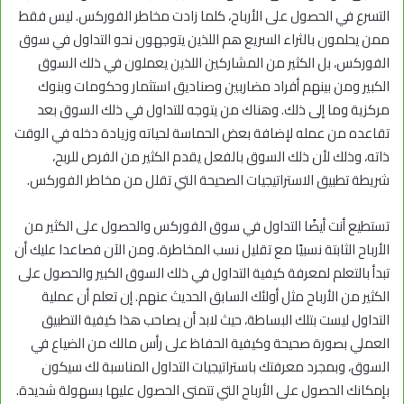
التسرع في الحصول على الأرباح، كلما زادت مخاطر الفوركس. ليس فقط
ممن يحلمون بالثراء السريع هم اللذين يتوجهون نحو التداول في سوق
الفوركس، بل الكثير من المشاركين اللذين يعملون في ذلك السوق
الكبير ومن بينهم أفراد مضاربين وصناديق استثمار وحكومات وبنوك
مركزية وما إلى ذلك. وهناك من يتوجه للتداول في ذلك السوق بعد
تقاعده من عمله لإضافة بعض الحماسة لحياته وزيادة دخله في الوقت
ذاته، وذلك لأن ذلك السوق بالفعل يقدم الكثير من الفرص للربح،
شريطة تطبيق الاستراتيجيات الصحيحة التي تقلل من مخاطر الفوركس.
تستطيع أنت أيضًا التداول في سوق الفوركس والحصول على الكثير من
الأرباح الثابتة نسبيًا مع تقليل نسب المخاطرة. ومن الآن فصاعدا عليك أن
تبدأ بالتعلم لمعرفة كيفية التداول في ذلك السوق الكبير والحصول على
الكثير من الأرباح مثل أولئك السابق الحديث عنهم. إن تعلم أن عملية
التداول ليست بتلك البساطة، حيث لابد أن يصاحب هذا كيفية التطبيق
العملي بصورة صحيحة وكيفية الحفاظ على رأس مالك من الضياع في
السوق، وبمجرد معرفتك باستراتيجيات التداول المناسبة لك سيكون
بإمكانك الحصول على الأرباح التي تتمنى الحصول عليها بسهولة شديدة.