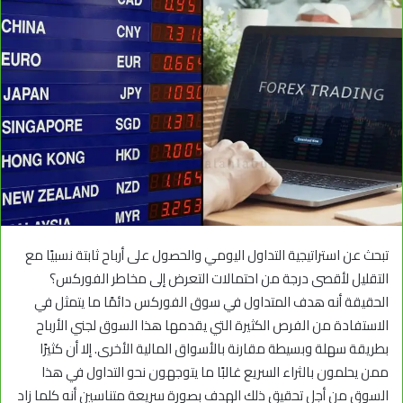
تبحث عن استراتيجية التداول اليومي والحصول على أرباح ثابتة نسبيًا مع
التقليل لأقصى درجة من احتمالات التعرض إلى مخاطر الفوركس؟
الحقيقة أنه هدف المتداول في سوق الفوركس دائمًا ما يتمثل في
الاستفادة من الفرص الكثيرة التي يقدمها هذا السوق لجني الأرباح
بطريقة سهلة وبسيطة مقارنة بالأسواق المالية الأخرى. إلا أن كثيرًا
ممن يحلمون بالثراء السريع غالبًا ما يتوجهون نحو التداول في هذا
السوق من أجل تحقيق ذلك الهدف بصورة سريعة متناسين أنه كلما زاد