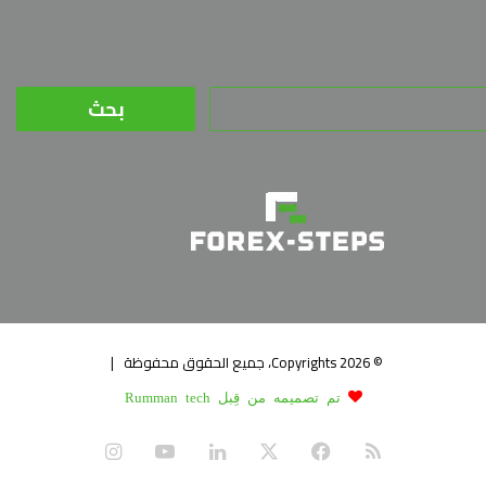
البحث
عن:
© Copyrights 2026، جميع الحقوق محفوظة |
تم تصميمه من قِبل Rumman tech
ملخص
X
فيسبوك
لينكدإن
يوتيوب
انستقرام