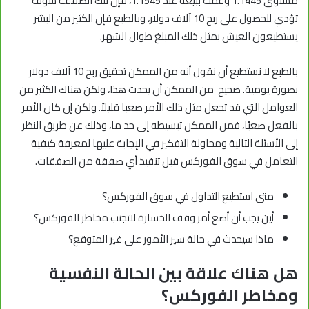
مستوى 1.1445 وقمت ببيعه عند 1.1545، فإن تلك الصفقة سوف
تؤدي للحصول على ربح 10 آلاف دولار، وبالطبع فإن الكثير من البشر
يستطيعون العيش بمثل ذلك المبلغ طوال الشهر.
بالطبع لا نستطيع أن نقول أنه من الممكن تحقيق ربح 10 آلاف دولار
بصورة يومية. صحيح من الممكن أن يحدث هذا، ولكن هناك الكثير من
العوامل التي قد تجعل مثل ذلك الأمر صعبا قليلاً. ولكن إن كان الأمر
بالفعل صعبًا، فمن الممكن تبسيطه إلى حد ما، وذلك عن طريق النظر
إلى الأسئلة التالية ومحاولة التفكير في الإجابة عليها لمعرفة كيفية
التعامل في سوق الفوركس قبل تنفيذ أي صفقة من الصفقات.
متى استطيع التداول في سوق الفوركس؟
أين يجب أن أضع أمر وقف الخسارة لاتجنب مخاطر الفوركس؟
ماذا سيحدث في حالة سير الأمور على غير المتوقع؟
هل هناك علاقة بين الحالة النفسية
ومخاطر الفوركس؟