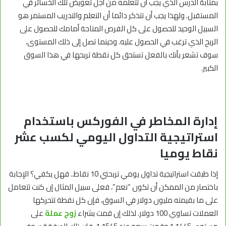
بمثابة الدرس الذي يجب أن تتعلمه من أجل تعويض تلك الخسائر في
المستقبل. ولهذا يجب أن تتذكر دائما أن التعلم والتدريب المستمر هو
السبيل الوحيد للحصول على كل الفرص المتاحة أمامك للحصول على
الربح الذي ترغب في الحصول عليه. وحينما تصل إلى ذلك المستوى،
سوف تشعر بأنك بالفعل تستحق كل نقطة تربحها في هذا السوق
الكبير.
إدارة المخاطر في الفوركس باستخدام
استراتيجية التداول اليومي لكسب
عشر
نقاط يوميا
إذا طبقت استراتيجية تداول يومي تربحني 10 نقاط.. فهل يكفي؟ الإجابة
باختصار من الممكن أن تكون “نعم”، فعلى سبيل المثال إن كنت تتعامل
على ما بقيمته مليون دولار في السوق، فإن كل نقطة تتحركها
العملات تساوي 100 دولار. لذلك إن قمت بشراء
زوج عملة
على