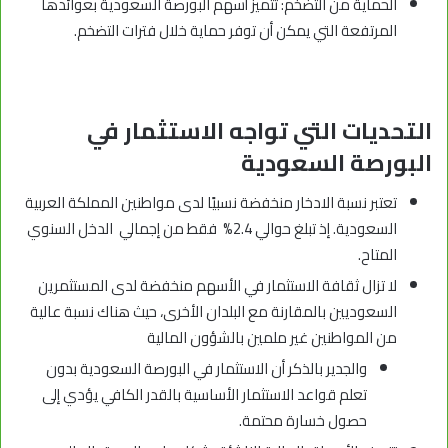
الحماية من التضخم: تتميز أسهم البورصة السعودية بعوائدها
المرتفعة التي يمكن أن توفر حماية خلال فترات التضخم.
التحديات التي تواجه الاستثمار في
البورصة السعودية
تعتبر نسبة الادخار منخفضة نسبيًا لدى مواطنين المملكة العربية
السعودية. إذ تبلغ حوالي 2.4% فقط من إجمالي الدخل السنوي
المتاح.
لا تزال ثقافة الاستثمار في الأسهم منخفضة لدى المستثمرين
السعوديين بالمقارنة مع البلدان الأخرى، حيث هناك نسبة عالية
من المواطنين غير ملمين بالشؤون المالية
والجدير بالذكر أن الاستثمار في البورصة السعودية بدون
تعلم قواعد الاستثمار الأساسية بالقدر الكافي يؤدي إلى
حصول خسارة محتمة.