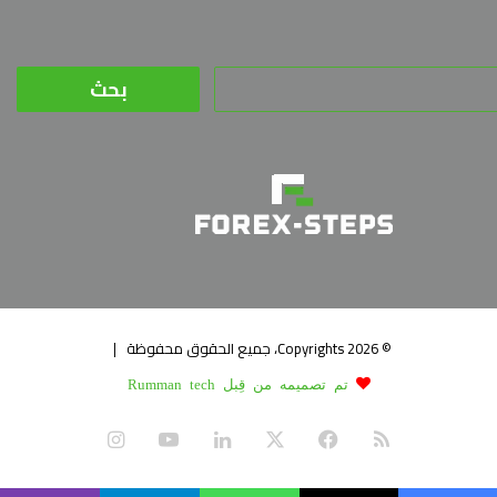
البحث
عن:
© Copyrights 2026، جميع الحقوق محفوظة |
تم تصميمه من قِبل Rumman tech
ملخص
X
فيسبوك
لينكدإن
يوتيوب
انستقرام
الموقع