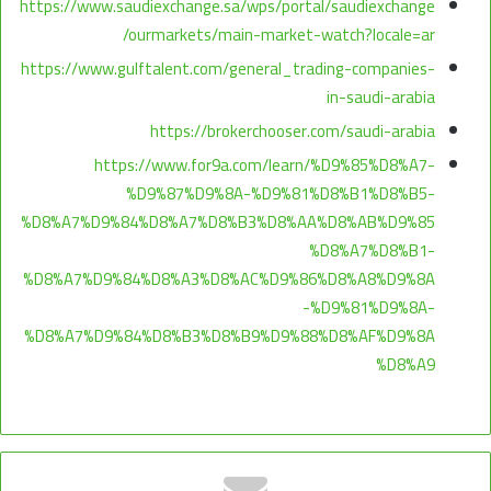
https://www.saudiexchange.sa/wps/portal/saudiexchange
/ourmarkets/main-market-watch?locale=ar
https://www.gulftalent.com/general_trading-companies-
in-saudi-arabia
https://brokerchooser.com/saudi-arabia
https://www.for9a.com/learn/%D9%85%D8%A7-
%D9%87%D9%8A-%D9%81%D8%B1%D8%B5-
%D8%A7%D9%84%D8%A7%D8%B3%D8%AA%D8%AB%D9%85
%D8%A7%D8%B1-
%D8%A7%D9%84%D8%A3%D8%AC%D9%86%D8%A8%D9%8A
-%D9%81%D9%8A-
%D8%A7%D9%84%D8%B3%D8%B9%D9%88%D8%AF%D9%8A
%D8%A9