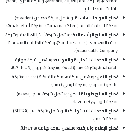
(aramco)، وشركة الحفر العربية (arabdrill)، وشركة البحري (bahri)
لناقلات النفط الخام.
قطاع المواد الأساسية
: ويشمل شركة معادن (maaden)،
وشركة اليمامة للحديد (Yamamah Steel)، وشركة آماك (Amak).
قطاع السلع الرأسمالية
: ويشمل شركة أسترا الصناعية، وشركة
الخزف السعودي (Saudi ceramics)، وشركة الكابلات السعودية
(Saudi Cable Company).
قطاع الخدمات التجارية والمهنية
: ويشمل شركة مهارة
(maharah)، وشركة صدر (SADR)، وشركة كاتريون (CATRION).
قطاع النقل:
ويشمل شركة سيسكو القابضة (sisco)، وشركة
سابتكو (saptco)، وشركة لومي (lumi).
قطاع السلع طويلة الأجل
: ويشمل شركة نسيج (naseej)،
وشركة لازوردي (lazurde).
قطاع الخدمات الاستهلاكية
: ويشمل شركة سيرا (SEERA)،
وشركة شمس.
قطاع الإعلام والترفيه
: ويشمل شركة تهامة (tihama)،