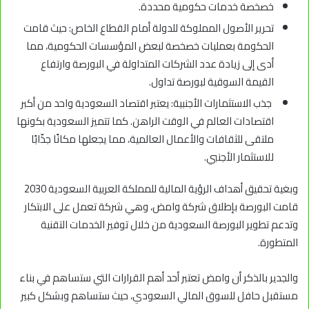
خصخصة خدمات حكومية محددة.
تحرير الأصول المملوكة للدولة أمام القطاع الخاص: حيث قامت
الحكومة بعمليات خصخصة لبعض المؤسسات الحكومية، مما
أدى إلى زيادة عدد الشركات المتداولة في البورصة وارتفاع
القيمة السوقية لبورصة تداول.
جذب الاستثمارات الأجنبية: يعتبر اقتصاد السعودية واحد من أكبر
اقتصادات العالم في الوقت الراهن. كما تتميز السعودية بكونها
ملتقى للثقافات والأعمال العالمية، مما يجعلها مكانًا جذّابًا
للاستثمار الأجنبي.
وبغية تحقيق أهداف الرؤية المالية للمملكة العربية السعودية 2030
قامت البورصة بإطلاق شركة وامض، وهي شركة تعمل على الابتكار
وتدعم تطوير البورصة السعودية من خلال توفير الخدمات التقنية
المتطورة.
والجدير بالذكر أن وامض تعتبر أحد أهم القرارات التي ستساهم في بناء
مستقبل حافل للسوق المالي السعودي، حيث ستساهم وبشكل كبير