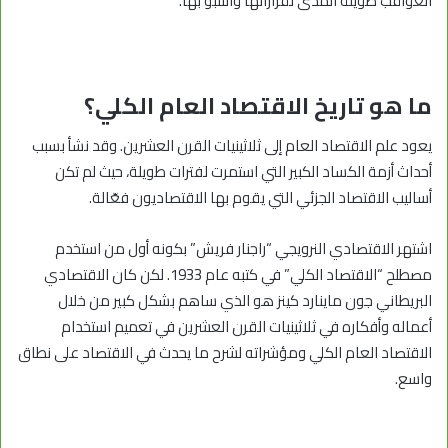
العواقب طويلة المدى لقراراتها والتنبؤ بها.
ما هو تاريخ الاقتصاد العام الكلي؟
يعود علم الاقتصاد العام إلى ثلاثينيات القرن العشرين. وقد نشأ بسبب
أحداث أزمة الكساد الكبير التي استمرت لفترات طويلة، حيث لم تكن
أساليب الاقتصاد الجزئي التي يقوم بها الاقتصاديون فعّالة.
اشتهر الاقتصادي النرويجي “راجنار فريش” بكونه أول من استخدم
مصطلح “الاقتصاد الكلي” في كتبه عام 1933. لكن كان الاقتصادي
البريطاني جون ماينارد كينز هو الذي ساهم بشكل كبير من خلال
أعماله وأفكاره في ثلاثينيات القرن العشرين في تعميم استخدام
الاقتصاد العام الكلي ومؤشراته لشرح ما يحدث في الاقتصاد على نطاق
واسع.