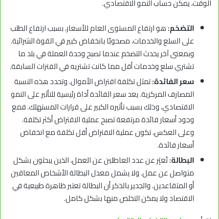
الوقت، يمكن حساب النمو الاقتصادي.
التضخم:
هو ارتفاع المستوى العام للأسعار، بسبب ارتفاع الطلب
على السلع والخدمات، مصحوبًا بانخفاض كبير في القوة الشرائية.
وبمعنى آخر يحدث التضخم عندما تصبح وحدة العملة في بلد ما
تشتري سلع وخدمات أقل مما كانت تشتريه في الفترات السابقة.
سعر الفائدة:
تمثل تكلفة اقتراض الأموال. وتحدد هذه النسبة
المصارف المركزية. يعد سعر الفائدة أداة رئيسية للتأثير على النمو
الاقتصادي، وذلك بسبب تأثيره الكبير على قرارات المستهلك. فمع
وجود أسعار فائدة مرتفعة تصبح عملية الاقتراض أكثر تكلفة.
وعلى العكس، تكون عملية الاقتراض أقل تكلفة مع انخفاض
أسعار فائدة.
البطالة:
تُعبَِر عن عدد العاطلين عن العمل، الذين يبحثون بشكل
متواصل عن عمل. ولا يشمل معدل البطالة الأشخاص المعاقين
أو المتقاعدين. والجدير بالذكر أن البطالة تعتبر ظاهرة طبيعية في
الاقتصاد ولا يمكن التخلص منها بشكل كامل.