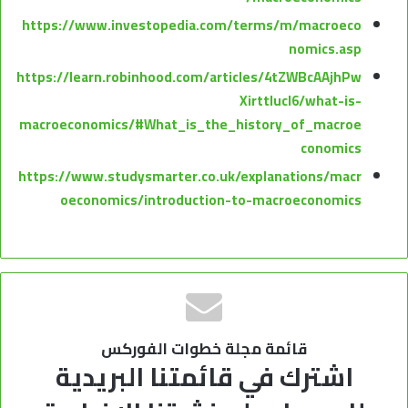
https://www.investopedia.com/terms/m/macroeco
nomics.asp
https://learn.robinhood.com/articles/4tZWBcAAjhPw
XirttIucI6/what-is-
macroeconomics/#What_is_the_history_of_macroe
conomics
https://www.studysmarter.co.uk/explanations/macr
oeconomics/introduction-to-macroeconomics
قائمة مجلة خطوات الفوركس
اشترك في قائمتنا البريدية