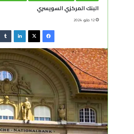
البنك المركزي السويسري
12 مايو، 2024
X
فيسبوك
لينكدإن