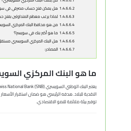
1.4.6.6.1
من يملك البنك المركزي السويسري؟
1.4.6.6.2
هل يمكن فتح حساب مصرفي في سويس
1.4.6.6.3
لماذا يرغب معظم المتداولين بفتح ح
1.4.6.6.4
من هو محافظ البنك المركزي السوي
1.4.6.6.5
ما هو أكبر بنك في سويسرا؟
1.4.6.6.6
هل البنك المركزي السويسري مستقل
1.4.6.6.7
المصادر:
ما هو
البنك المركزي السو
يعتبر البنك الوطني السويسري (
iss National Bank (SNB
النقدية للبلاد. هدفه الرئيسي هو ضمان استقرار الأسعار 
توفير بيئة ملائمة للنمو الاقتصادي.