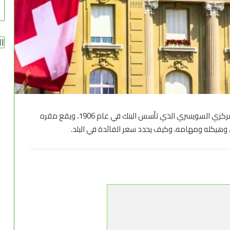
يشير مصطلح البنك الوطني السويسري (SNB) إلى البنك المركزي السويسري الذي تأسس البنك في عام 1906، ويقع مقره
وهيكله ومهامه، وكيف يحدد سعر الفائدة في البلد.