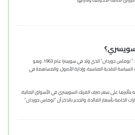
لسويسري
؟
يُدعى رئيس مجلس إدارة البنك المركزي السويسري السيد ” توماس جوردان” الذي ولد في سويسرا عام 1963، وهو
السياسة النقدية المناسبة، وإدارة الأصول، والمساهمة في
 منذ 2012، واشتهرت تصريحاته بتأثيرها على سعر صرف الفرنك السويسري في الأسواق المالية،
ت الخاصة بأسعار الفائدة. والجدير بالذكر أن “توماس جوردان”