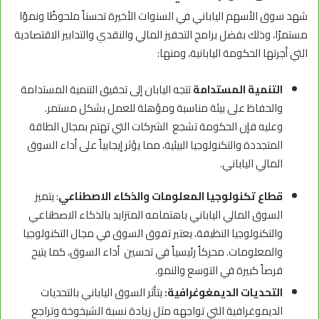
شهد سوق الأسهم الياباني في السنوات الأخيرة تحسناً ملحوظًا ونموًا
مستمرًا، وذلك بفضل برامج التحفيز المالي والنقدي والتدابير الاقتصادية
التي أجرتها الحكومة اليابانية، ومنها:
التنمية المستدامة
تتجه اليابان إلى تحقيق التنمية المستدامة
والحفاظ على بيئة مناسبة ومؤهلة للعمل بشكل مستمر.
وعليه فإن الحكومة تشجع الشركات التي تهتم بمجال الطاقة
المتجددة والتكنولوجيا البيئية، مما يؤثر إيجابياً على أداء السوق
المالي الياباني.
قطاع تكنولوجيا المعلومات والذكاء الاصطناعي
: يتميز
السوق المالي الياباني باهتمامه المتزايد بالذكاء الاصطناعي
والتكنولوجيا النظيفة، يعتبر تفوق السوق في مجال التكنولوجيا
والمعلومات. محركاً رئيسياً في تحسين أداء السوق، كما يتيح
فرصاً كبيرة في التوسع والنمو.
التحديات الديمغوغرافية:
يتأثر السوق الياباني بالتحديات
الديموغرافية التي تواجهه مثل زيادة نسبة الشيخوخة وتراجع