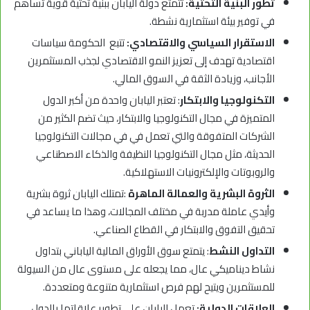
تطور البنية التحتية:
تتمتع دولة اليابان ببنية تحتية قوية تساهم
في توفير بيئة استثمارية نشطة.
الاستقرار السياسي والاقتصادي:
تتبع الحكومة سياسات
اقتصادية تهدف إلى تعزيز النمو الاقتصادي لجذب المستثمرين
الأجانب، وزيادة الثقة في السوق المالي.
التكنولوجيا والابتكار
: تعتبر اليابان واحدة من أكبر الدول
المتميزة في مجال التكنولوجيا والابتكار، حيث تضم الكثير من
الشركات المتفوقة والتي تعمل في في مجالات التكنولوجيا
الحديثة، مثل مجال التكنولوجيا النظيفة والذكاء الاصطناعي
والروبوتات والإلكترونيات الاستهلاكية.
الثروة البشرية والعمالة الماهرة
:تمتلك اليابان ثروة بشرية
وأيدي عاملة مدربة في مختلف المجالات، وهذا ما يساعد في
تحقيق التفوق والابتكار في القطاع الصناعي.
التداول النشط
: يتمتع سوق الأوراق المالية الياباني بتداول
نشاط ديناميكي عال، مما يجعله على مستوى عال من السيولة
للمستثمرين ويتيح لهم فرص استثمارية متنوعة ومتعددة.
العلاقات الدولية:
تعمل اليابان على تطوير علاقاتها بالدول