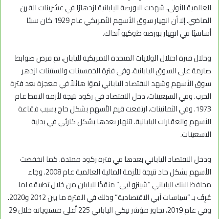
العالمية الأولى، شهدت البورصة اليابانية ازدهارًا في عشرينات القرن
الماضي. إلا أن انهيار سوق الأسهم الأمريكي عام 1929 كان سببًا
أساسيًا في انهيار بورصة طوكيو آنذاك.
وخلال فترة احتلال الولايات المتحدة الامريكية لليابان، تم فرض ضوابط
صارمة على السوق اليابانية. وفي فترة الخمسينات والستينات ازدهر
سوق الأسهم وشهد الاقتصاد الياباني نموّا هائلاً في معجزة بعد فترة
الحرب. وفي السبعينات، دخل الاقتصاد في ركود نتيجة لأزمة النفط عام
1973. وفي الثمانينات، ارتفعت قيم الأسهم بشكل حاج بسبب فقاعة
الأسهم والعقارات اليابانية، لتنهار بعدها بشكل كارثي في بداية
التسعينات.
ودخل الاقتصاد الياباني بعدها في فترة ركود ممتدة. كما انخفضت
الأسهم بشكل حاد نتيجة للأزمة المالية العالمية عام 2008. وجاء
محافظ البنك الياباني “شينزو آبي” منقذًا لليابان من خلال تطبيقه لما
عُرِفَ بـ “سياسات آبي الاقتصادية” وذلك في الفترة ما بين 2012 و2020.
وفي عام 2019، تجاوز مؤشر نيكي الياباني 225 أعلى مستوياته خلال 29