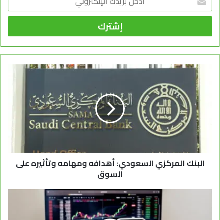
بريدك
الإلكتروني
البنك المركزي السعودي: أهدافه ومهامه وتأثيره على
السوق