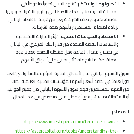
التكنولوجيا والابتكار:
تشهد اليابان تطوراً ملحوظاً في
المجالات الحديثة مثل الذكاء الاصطناعي والروبوتات والتكنولوجيا
النظيفة، فتفوق هذه الشركات يعزز من قيمة الاقتصاد الياباني
لزيادة اهتمام المستثمرين بأسهم هذه الشركات.
الاقتصاد والسياسات النقدية:
تؤثر القرارات الاقتصادية
والسياسات النقدية المتخذة من قبل البنك المركزي في اليابان،
في تحسين معدل الفائدة وحل مشكلة التضخم وتعزيز قوة
العملة، هذا ما ينتج عنه تأثير ايجابي على أسواق الأسهم.
سوق الأسهم الياباني من الأسواق المالية المؤثره عالمياً، والتي تلعب
دوراً هاماً في تحديد أسعار أسهم المؤسسات المالية العالمية. لذلك
من المهم للمستثمرين فهم سوق الأسهم الياباني من جميع الجوانب،
أو الاستعانة بمستشار فني أو محلل مالي متخصص في هذا المجال.
المصادر
https://www.investopedia.com/terms/t/tokyo.as
https://fastercapital.com/topics/understanding-the-