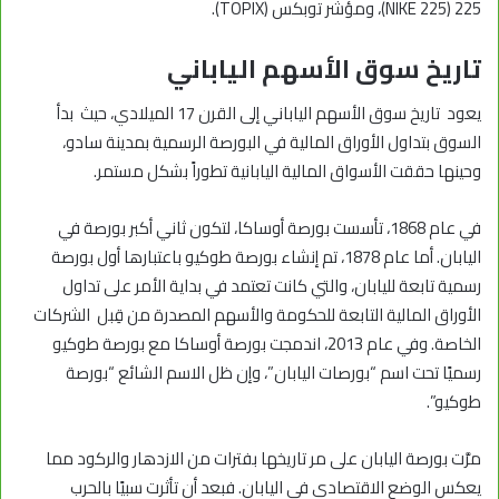
225 (NIKE 225)، ومؤشر توبكس (TOPIX).
تاريخ سوق الأسهم الياباني
يعود تاريخ سوق الأسهم الياباني إلى القرن 17 الميلادي، حيث بدأ
السوق بتداول الأوراق المالية في البورصة الرسمية بمدينة سادو،
وحينها حققت الأسواق المالية اليابانية تطوراً بشكل مستمر.
في عام 1868، تأسست بورصة أوساكا، لتكون ثاني أكبر بورصة في
اليابان. أما عام 1878، تم إنشاء بورصة طوكيو باعتبارها أول بورصة
رسمية تابعة لليابان، والتي كانت تعتمد في بداية الأمر على تداول
الأوراق المالية التابعة للحكومة والأسهم المصدرة من قِبل الشركات
الخاصة. وفي عام 2013، اندمجت بورصة أوساكا مع بورصة طوكيو
رسميًا تحت اسم “بورصات اليابان”، وإن ظل الاسم الشائع “بورصة
طوكيو”.
مرَّت بورصة اليابان على مر تاريخها بفترات من الازدهار والركود مما
يعكس الوضع الاقتصادي في اليابان. فبعد أن تأثرت سبيًا بالحرب