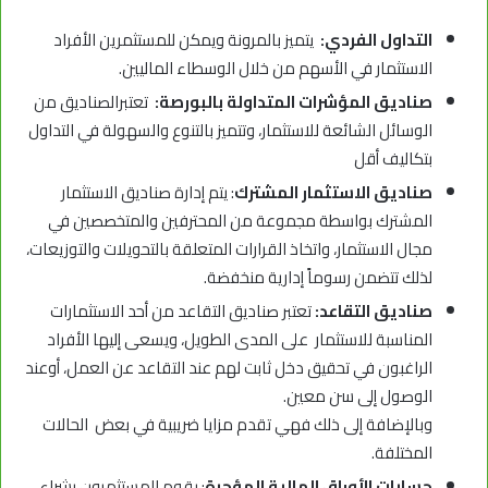
التداول الفردي:
يتميز بالمرونة ويمكن للمستثمرين الأفراد
الاستثمار في الأسهم من خلال الوسطاء الماليين.
صناديق المؤشرات المتداولة بالبورصة:
تعتبرالصناديق من
الوسائل الشائعة للاستثمار، وتتميز بالتنوع والسهولة في التداول
بتكاليف أقل
صناديق الاستثمار المشترك
: يتم إدارة صناديق الاستثمار
المشترك بواسطة مجموعة من المحترفين والمتخصصين في
مجال الاستثمار، واتخاذ القرارات المتعلقة بالتحويلات والتوزيعات،
لذلك تتضمن رسوماً إدارية منخفضة.
صناديق التقاعد:
تعتبر صناديق التقاعد من أحد الاستثمارات
المناسبة للاستثمار على المدى الطويل، ويسعى إليها الأفراد
الراغبون في تحقيق دخل ثابت لهم عند التقاعد عن العمل، أوعند
الوصول إلى سن معين.
وبالإضافة إلى ذلك فهي تقدم مزايا ضريبية في بعض الحالات
المختلفة.
حسابات الأوراق المالية المؤجرة
: يقوم المستثمرون بشراء