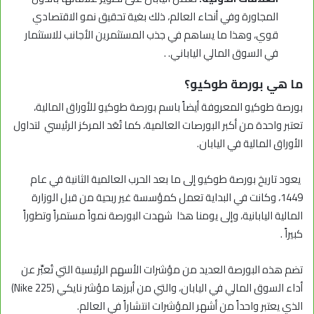
المجاورة وفي أنحاء العالم، ذلك بغية تحقيق نمو الاقتصادي
قوي، وهذا ما يساهم في جذب المستثمرين الأجانب للاستثمار
في السوق المالي الياباني. .
ما هي بورصة طوكيو؟
بورصة طوكيو المعروفة أيضاً باسم بورصة طوكيو للأوراق المالية،
تعتبر واحدة من أكبر البورصات العالمية، كما تُعَد المركز الرئيسي لتداول
الأوراق المالية في اليابان.
يعود تاريخ بورصة طوكيو إلى ما بعد الحرب العالمية الثانية في عام
1449، وكانت في البداية تعمل كمؤسسة غير ربحية من قبل الوزارة
المالية اليابانية، وإلى يومنا هذا شهدت البورصة نمواً مستمراً وتطوراً
كبيراً .
تضم هذه البورصة العديد من مؤشرات الأسهم الرئيسية التي تُعبِّر عن
أداء السوق المالي في اليابان، والتي من أبرزها مؤشر نايكي (Nike 225)
الذي يعتبر واحداً من أشهر المؤشرات انتشاراً في العالم.