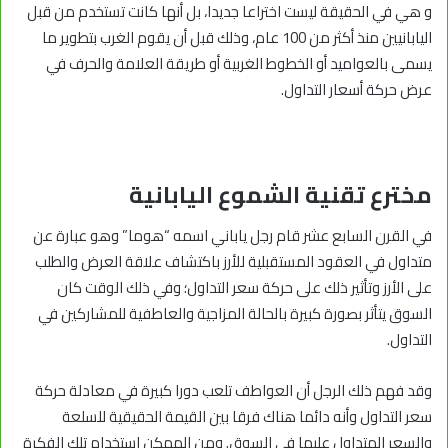
و هي في الحقيقة ليست اختراعا جديدا، بل أنها كانت تستخدم من قبل
اليابانيين منذ أكثر من 100 عام، وذلك قبل أن يقوم الغرب بتطوير ما
يسمى بالعواميد أو الخطوط الغربية أو طريقة العلامة والحرف في
عرض حركة أسعار التداول.
مخترع تقنية الشموع اليابانية
في القرن السابع عشر قام رجل ياباني اسمه “هوما” وهو عبارة عن
متداول في العقود المستقبلية للأرز باكتشاف علاقة العرض والطلب
على الأرز وتأثير ذلك على حركة سعر التداول؛ وفي ذلك الوقت كان
السوق يتأثر بصورة كبيرة بالحالة المزاجية والعاطفية للمشاركين في
التداول.
وقد فهم ذلك الرجل أن العواطف تلعب دورا كبيرة في معادلة حركة
سعر التداول وأنه دائما هناك فرقا بين القيمة الحقيقية للسلعة
والسعر المتداول عليها في السوق. ومن الممكن استخدام تلك الفكرة