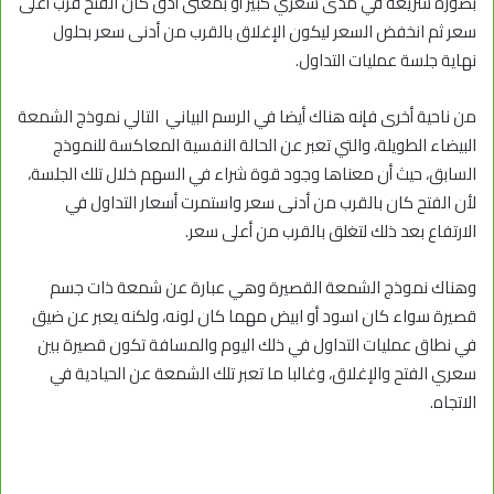
بصورة سريعة في مدى سعري كبير أو بمعنى أدق كان الفتح قرب أعلى
سعر ثم انخفض السعر ليكون الإغلاق بالقرب من أدنى سعر بحلول
نهاية جلسة عمليات التداول.
من ناحية أخرى فإنه هناك أيضا في الرسم البياني التالي نموذج الشمعة
البيضاء الطويلة، والتي تعبر عن الحالة النفسية المعاكسة للنموذج
السابق، حيث أن معناها وجود قوة شراء في السهم خلال تلك الجلسة،
لأن الفتح كان بالقرب من أدنى سعر واستمرت أسعار التداول في
الارتفاع بعد ذلك لتغلق بالقرب من أعلى سعر.
وهناك نموذج الشمعة القصيرة وهي عبارة عن شمعة ذات جسم
قصيرة سواء كان اسود أو ابيض مهما كان لونه، ولكنه يعبر عن ضيق
في نطاق عمليات التداول في ذلك اليوم والمسافة تكون قصيرة بين
سعري الفتح والإغلاق، وغالبا ما تعبر تلك الشمعة عن الحيادية في
الاتجاه.