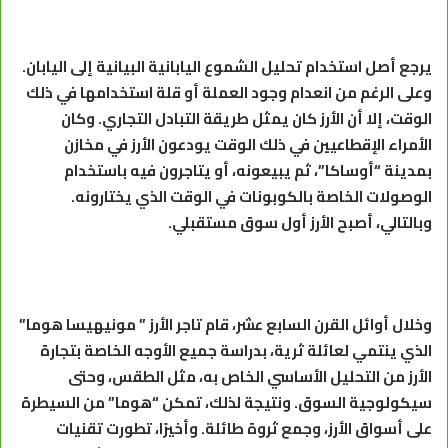
يرجع أصل استخدام تحليل الشموع اليابانية البيانية إلى اليابان.
وعلى الرغم من انعدام وجود العملة أو قلة استخدامها في ذلك
الوقت، إلا أن الأرز كان يمثل طريقة التبادل التجاري. وكان
الأمراء الإقطاعيين في ذلك الوقت يودعون الأرز في مخازن
بمدينة “أوساكا”، ثم يبيعونه، أو يتاجرون فيه باستخدام
الوصولات الخاصة بالكوبونات في الوقت الذي يختارونه.
وبالتالي، أصبح الأرز أول سوق مستقبلي.
وخلال أوائل القرن السابع عشر، قام تاجر الأرز ” مونيهيسا هوما”
الذي ينتمي لعائلة ثرية، بدراسة جميع الأوجه الخاصة بتجارة
الأرز من التحليل الأساسي الخاص به، مثل الطقس، وحتى
سيكولوجية السوق. ونتيجة لذلك، تمكن “هوما” من السيطرة
على أسواق الأرز، وجمع ثروة طائلة. وأخيرًا، تطورت تقنيات