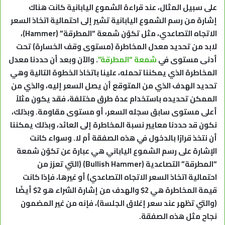
على سبيل المثال، عند
قراءة الشموع اليابانية كانت هناك
إشارة من رسم الشموع اليابانية تشير إلى احتمالية اتخاذ السعر
الاتجاه التصاعدي، مثل تكوّن شمعة “المطرقة” (
Hammer
)،
لابد من تحديد معدل المخاطرة (مستوى وقف الخسارة) تحت
أدنى مستوى في
شمعة “المطرقة”
. والآن وبعد أن حددنا معدل
المخاطرة الذي يمكننا تحمله، علينا باتخاذ الخطوة التالية وهي
تحديد الهدف الذي من المتوقع أن يصل السعر إليه، والذي من
الممكن تحديده باستخدام عدة طرق مختلفة، فقد يكون مثلاً
أعلى مستوى سابق سجله السعر، أو مستوى مقاومة. وبذلك،
نكون قد حددنا معايير نسبة المخاطرة إلى العائد، وبذلك يمكننا
أن نتخذ قرارًا بالدخول في هذه الصفقة أم لا. وسواء كانت
الإشارة على رسم الشموع الياباني هي عبارة عن تكوّن شمعة
“المطرقة” التصاعدية (
Bullish Hammer
) (التي تعزز من
احتمالية اتخاذ السعر الاتجاه التصاعدي) أو غيرها، فإذا كانت
قيمة المخاطرة هي 2$ والهدف من إشارة الشراء هو 2$ أيضًا
(والتي تظهر عند سعر إغلاق الجلسة)، فإنه من غير المضمون
نجاح مثل هذه الصفقة.