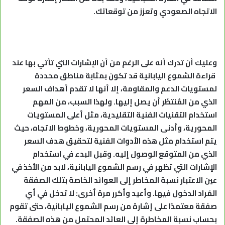
الاتجاه الصعودي وتعزز من توقعاتك.
وعليك أن تدرك أنه على الرغم من أن الإشارات التي تأتي بها عند
قراءة الشموع اليابانية قد تكون بمثابة مناطق محددة
لمستويات الدعم والمقاومة، إلا أنها لا تقدم أهداف السعر
الذي من المُنتظَر أن يصل إليها. ولهذا السبب، من المهم
استخدام التقنيات الفنية التقليدية، مثل أعلى المستويات
المحورية، وأدنى المستويات المحورية، وخطوط الاتجاه، حيث
يتم استخدام مثل هذه الأدوات الفنية لتحقيق هدف السعر
الذي من المتوقع الوصول إليه. وقبل البدء في استخدام
الإشارات التي تظهر في رسم الشموع اليابانية، لابد من الأخذ في
عين الاعتبار نسبة المخاطر إلى العوائد الخاصة بتلك الصفقة
المُراد الدخول فيها. وأعيد وأكرر مرة أخرى: لا تدخل في أي
صفقة معتمدًا على إشارة من رسم الشموع اليابانية، حتى تقوم
بحساب نسبة المخاطرة إلى العائد المحتمل من هذه الصفقة.