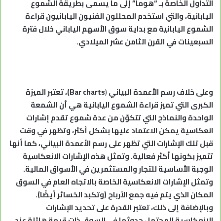
التداول الخاصة بـ “هوما” إلى ما يسمى بطريقة الشموع
اليابانية، والتي استخدم المحللون الفنيون اليابانيون قراءة
الشموع اليابانية مع بداية سوق الأسهم الياباني خلال فترة
السبعينات في القرن الثامن عشر الميلادي.
وعلى خلاف رسم الأعمدة البياني
(
Bar charts
)، تعتبر الميزة
الكبرى التي تميز قراءة الشموع اليابانية هي أن الشمعة
الواحدة والنماذج التي تتكوّن من عدة شموع تقدم إشارات
انعكاسية يمكن الاعتماد عليها بشكل أكثر، وتظهر في وقت
قبل تلك الإشارات التي تظهر على رسم الأعمدة البياني، كما أنها
تتميز بكونها أكثر فعالية. وتمثل هذه الإشارات الانعكاسية
الوجبة الأساسية للتجار والمستثمرين في الأسواق المالية.
وتمثل الإشارات الانعكاسية الخاصة بالاتجاه العام في السوق
المكان الذي يتم فيه جمع الأرباح (وتكبد الخسائر أيضًا).
وبالإضافة إلى ذلك، تعتبر القدرة على تحديد الإشارات
الانعكاسية المحتمل حدوثها في السوق ذات قيمة هائلة عند