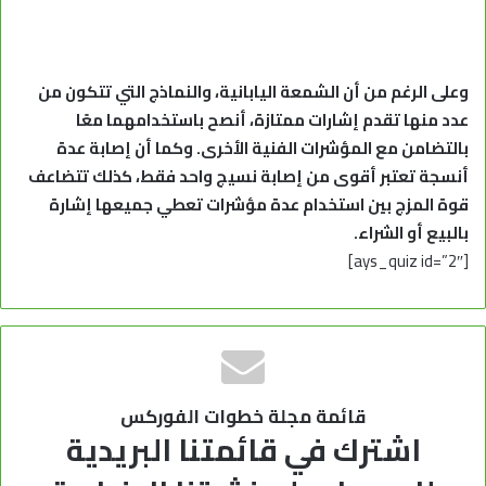
وعلى الرغم من أن الشمعة اليابانية، والنماذج التي تتكون من
عدد منها تقدم إشارات ممتازة، أنصح باستخدامهما معًا
بالتضامن مع المؤشرات الفنية الأخرى. وكما أن إصابة عدة
أنسجة تعتبر أقوى من إصابة نسيج واحد فقط، كذلك تتضاعف
قوة المزج بين استخدام عدة مؤشرات تعطي جميعها إشارة
بالبيع أو الشراء.
[ays_quiz id=”2″]
قائمة مجلة خطوات الفوركس
اشترك في قائمتنا البريدية