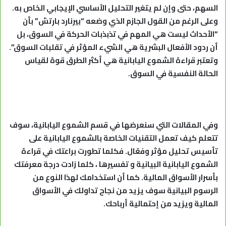
السهم، حتى وإن لم يتغير التحليل الأساسي الإيجابي الخاص به.
وعلى الرغم من القول الجازم الذي وضعه “بيرنارد بارتش” بأن
“الأحداث ليست هي المهم في تذبذبات الحركة في السوق، بل
أن ردود الأفعال البشرية هي الشيء المؤثر في تقلبات السوق”.
وتعتبر قراءة الشموع اليابانية هي أكثر الطرق قوة لقياس
الحالة النفسية في السوق.
وفي المقالات التي سنعرضها في قسم الشموع اليابانية، سوف
تتعلم كيف تعمل التقنيات الخاصة بالشموع اليابانية على
تأسيس تحليل مؤثر وفعّال. فكلما تطورت براعتك في قراءة
الشموع اليابانية البيانية و تفسيرها ، كلما زادت درجة معرفتك
بأسرار الأسواق المالية. كما أن استخدامك لهذا النوع من
الرسوم البيانية سوف يزيد من نجاح تداولك في الأسواق
المالية ويزيد من إحتمالية أرباحك.