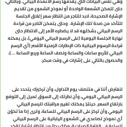
وهي نفس البيانات التي يقدمها رسم الأعمدة البياني. وبالتالي،
حتى تتمكن الشمعة الواحدة أو نموذج الشموع من تقديم
الإشارة الصحيحة، لابد للتاجر من انتظار سعر إغلاق الجلسة
للتأكد من صحة تلك الإشارة. وحتى يتمكن التاجر من قراءة
الرسم البياني بشكلهه قد لا يضطره الأمر إلى الانتظار حتى
نهاية الجلسة اليومية (على الرسم البياني اليومي)، بل يمكنه
قراءة الرسوم البيانية ذات الإطارات الزمنية الأقصر (أي الرسم
البياني للأربع ساعات والساعة ونصف الساعة وربع الساعة ….)،
والحصول بالتالي على إشارات في وقت مبكر.
لنفترض أننا في منتصف يوم التداول، وأن تركيزك يتحدد على
الرسم البياني اليومي، وأن نظرتك إلى السوق تميل إلى التوقع
بارتفاع السعر. حينئذٍ يمكنك تغيير مراقبتك للرسم البياني
اليومي وأن تركز على الرسم البياني للساعة، وترى إذا ما تكوّن
أي نموذج تصاعدي في الشموع اليابانية على الرسم البياني
للساعة في الفترة الصباحية، وذلك بدلاً من انتظار إشارة تؤكد