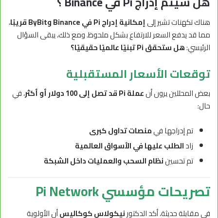
هل سيتم إدراج Pi في Binance ؟
هناك تكهنات تشير إلى
إمكانية إدراج Pi في Binance وByBit قريبًا
،
مما قد يدفع السعر للارتفاع بشكل ملحوظ. ومع ذلك، يبقى السؤال
الرئيسي:
هل ستحقق Pi تبنيًا عالميًا حقيقيًا؟
توقعات الأسعار المستقبلية
بعض المحللين يرون أن
عملة Pi قد تصل إلى 100 دولار أو أكثر
، في
حال:
تم إدراجها في
منصات تداول كبرى
زاد
الطلب عليها في الأسواق العالمية
تم تحسين
نظام السحب والعمليات داخل الشبكة
تصريحات مؤسسي Pi Network
في مقابلة حديثة، أكد الدكتور
نيكولاس كوكاليس
أن الأولوية