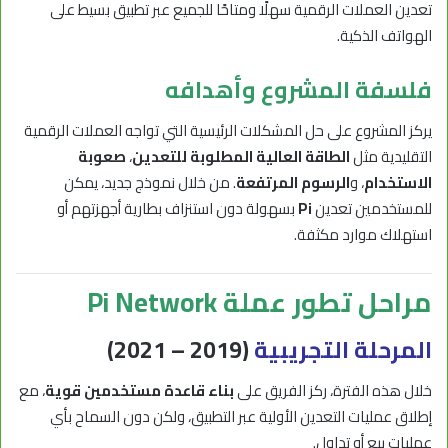
تعدين العملات الرقمية سهلًا ومتاحًا للجميع عبر تطبيق بسيط على
الهواتف الذكية.
فلسفة المشروع وأهدافه
يركز المشروع على حل المشكلات الرئيسية التي تواجه العملات الرقمية
التقليدية مثل
الطاقة العالية المطلوبة للتعدين
،
صعوبة
الاستخدام
، و
الرسوم المرتفعة
. من خلال نموذج جديد، يمكن
للمستخدمين تعدين
Pi
بسهولة دون استنزاف بطارية أجهزتهم أو
استهلاك موارد مكثفة.
مراحل تطور عملة Pi Network
المرحلة التجريبية
(2019 – 2021)
خلال هذه الفترة، ركز الفريق على
بناء قاعدة مستخدمين قوية
، مع
إطلاق عمليات التعدين الأولية عبر التطبيق، ولكن دون السماح بأي
عمليات بيع أو تداول.