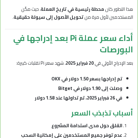
هذا التطور كان
محطة رئيسية في تاريخ العملة
، حيث مكّن
المستخدمين لأول مرة من
تحويل الأصول إلى سيولة حقيقية
.
أداء سعر عملة Pi بعد إدراجها في
البورصات
بعد الإدراج الأولي في
20 فبراير 2025
، شهد سعر Pi تقلبات كبيرة:
تم إدراجها بسعر 1.50 دولار في OKX
وصلت إلى 1.90 دولار في Bitget
في 26 فبراير 2025، تم تداولها عند 1.58 دولار
أسباب تذبذب السعر
القلق حول مدى استدامة المشروع
عدم توفر جميع المستخدمين على إمكانية السحب