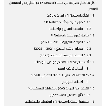
1
كل ما تحتاج معرفته عن عملة Pi Network: آخر التطورات والمستقبل
المنتظر
1.1
نشأة Pi Network : البداية والرؤية
1.1.1
متى وكيف بدأت Pi Network ؟
1.1.2
فلسفة المشروع وأهدافه
1.2
مراحل تطور عملة Pi Network
1.2.1
المرحلة التجريبية (2019 – 2021)
1.2.2
مرحلة الاختبار المغلق (2021 – 2023)
1.2.3
الشبكة الرئيسية المفتوحة (2025)
1.3
أداء سعر عملة Pi بعد إدراجها في البورصات
1.3.1
أسباب تذبذب السعر
1.4
PiFest 2025 : تعزيز الاعتماد الحقيقي للعملة
1.4.1
أهداف المهرجان
1.5
التحقق من الهوية (KYC) ومتطلبات المستخدمين
1.5.1
تأثير KYC على المستخدمين
1.6
مستقبل عملة Pi Network : التوقعات والاحتمالات