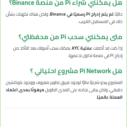
هل يمكنني شراء Pi من منصة Binance؟
حاليًا،
لم يتم إدراج Pi رسميًا في Binance
، ولكن هناك تكهنات بشأن
ذلك في المستقبل القريب.
متى يمكنني سحب Pi من محفظتي؟
إذا كنت قد أكملت
عملية KYC
، يمكنك سحب أصولك بعد التأكد من
إدراج Pi في منصة تداول تدعمها.
هل Pi Network مشروع احتيالي ؟
المشروع يبدو شرعيًا نظرًا لوجود فريق تطوير معروف ووجود بلوكتشين
حقيقي، ولكن يبقى نجاحه على المدى الطويل
مرهونًا بمدى اعتماد
العملة عالميًا
.