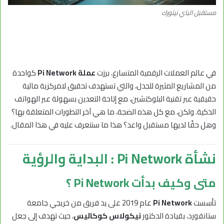
مستقبل الباي نيتورك
في عالم العملات الرقمية المتسارع، برزت
عملة Pi Network
كواحدة
من المشاريع المثيرة للجدل، والتي تستهدف تحقيق لامركزية مالية
حقيقية عبر تقنية البلوكتشين، مع إتاحة التعدين بسهولة عبر الهواتف
الذكية. ولكن، مع كل هذه الضجة، ما هي آخر التطورات المتعلقة بها؟
وهل حقًا لديها مستقبل واعد؟ هذا ما سنتعرف عليه في هذا المقال.
نشأة Pi Network : البداية والرؤية
متى وكيف بدأت Pi Network ؟
تأسست
Pi Network
عام 2019 على يد فريق من خريجي جامعة
ستانفورد، بقيادة الدكتور
نيكولاس كوكاليس
، حيث تهدف إلى جعل