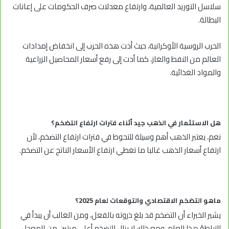
سلاسل التوريد العالمية، وارتفاع معدلات صرف الحكومات على إعانات
البطالة.
الحرب الروسية الأوكرانية، حيث أدت هذه الحرب إلى انخفاض إمدادات
العالم من النفط والغاز، كما أدت إلى رفع أسعار المحاصيل الزراعية
والمواد الغذائية.
هل الاستثمار في الذهب جيد أثناء فترات ارتفاع التضخم؟
نعم، يعتبر الذهب أهم وسيلة للتحوط في فترات ارتفاع التضخم، لأن
ارتفاع أسعار الذهب غالبا ما تغطي ارتفاع الأسعار الناتج عن التضخم.
ماهو التضخم الاقتصادي والتوقعات لعام 2025؟
يشير الخبراء أن التضخم قد بلغ ذروته بالفعل، ومن الغالب أن يبدأ في
التباطؤ هذا العام، ومع ذلك لا يزال التضخم أعلى مرتين من المعدل