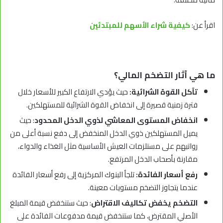
اقرأ عن:
كيفية شراء الأسهم للمبتدئين
ما هي آثار التضخم المالي؟
تآكل القوة الشرائية:
حيث يؤدي الارتفاع الكبير للأسعار خلال
فترة زمنية قصيرة إلى انخفاض القوة الشرائية للمستهلكين.
انخفاض المستوى المعاشي لذوي الدخل المحدود
: حيث
يميل المستهلكين ذوي الدخل المنخفض إلى دفع نسبة أعلى من
رواتبهم على مستلزمات العيش الأساسية مثل الغذاء والدواء،
مقارنة بأصحاب الدخل المرتفع.
رفع أسعار الفائدة:
تلجأ البنوك المركزية إلى رفع أسعار الفائدة
عندما يتجاوز التضخم مستويات معينة.
التضخم يخفض تكاليف الاقتراض
: حيث ستنخفض قيمة المبلغ
الأصلي المقترض، كما ستنخفض قيمة مدفوعات الفائدة على