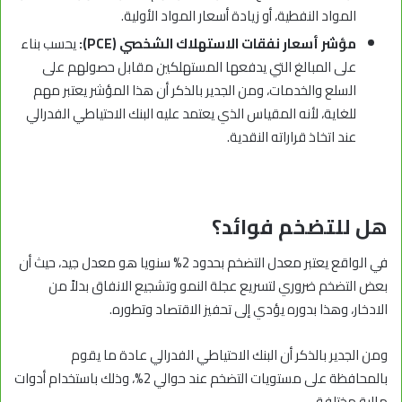
المواد النفطية، أو زيادة أسعار المواد الأولية.
مؤشر أسعار نفقات الاستهلاك الشخصي (PCE):
يحسب بناء
على المبالغ التي يدفعها المستهلكين مقابل حصولهم على
السلع والخدمات، ومن الجدير بالذكر أن هذا المؤشر يعتبر مهم
للغاية، لأنه المقياس الذي يعتمد عليه البنك الاحتياطي الفدرالي
عند اتخاذ قراراته النقدية.
هل للتضخم فوائد؟
في الواقع يعتبر معدل التضخم بحدود 2% سنويا هو معدل جيد، حيث أن
بعض التضخم ضروري لتسريع عجلة النمو وتشجيع الانفاق بدلاً من
الادخار، وهذا بدوره يؤدي إلى تحفيز الاقتصاد وتطوره.
ومن الجدير بالذكر أن البنك الاحتياطي الفدرالي عادة ما يقوم
بالمحافظة على مستويات التضخم عند حوالي 2%، وذلك باستخدام أدوات
مالية مختلفة.