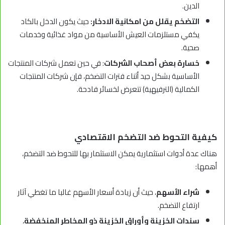
الدين.
التضخم يقلل من امكانية الادخار:
حيث يكون الدخل بالكاد
يكفي مستلزمات العيش الأساسية من مواد غذائية وخدمات
صحية.
خسارة بعض أصحاب الشركات
: في حين تعمل شركات المنتجات
الأساسية بشكل جيد أثناء فترات التضخم، فإن شركات المنتجات
الكمالية (الترفيهية) تتعرض لخسائر فادحة.
كيفية التحوط ضد التضخم الاقتصادي
هناك عدة أدوات استثمارية يمكن الاستثمار بها للتحوط ضد التضخم،
أهمها:
شراء الأسهم
، حيث أن زيادة أسعار الأسهم غالبا ما تغطي آثار
ارتفاع التضخم.
سندات الخزينة وأوراق الخزينة ذو المخاطر المنخفضة
،