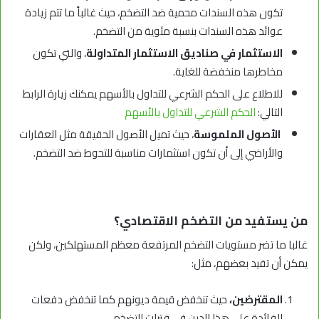
تكون هذه السندات محمية ضد التضخم، حيث غالباً ما تتم زيادة
عوائد هذه السندات بنسبة مئوية من التضخم.
الاستثمار في صناديق الاستثمار المتداولة
، والتي تكون
مخاطرها منخفضة للغاية.
للاطلاع على الحكم الشرعي للتداول بالأسهم يمكنك زيارة الرابط
التالي:
الحكم الشرعي للتداول بالأسهم
الأصول الملموسة
، حيث تميل الأصول الحقيقة مثل العقارات
والأراضي إلى أن تكون استثمارات مناسبة للتحوط ضد التضخم.
من يستفيد من التضخم الاقتصادي؟
غالبا ما تضر مستويات التضخم المرتفعة معظم المستهلكين، ولكن
يمكن أن تفيد بعضهم، مثل:
المقترضين،
حيث تنخفض قيمة ديونهم كما تنخفض دفعات
الفائدة على هذا الدين في فترات التضخم.