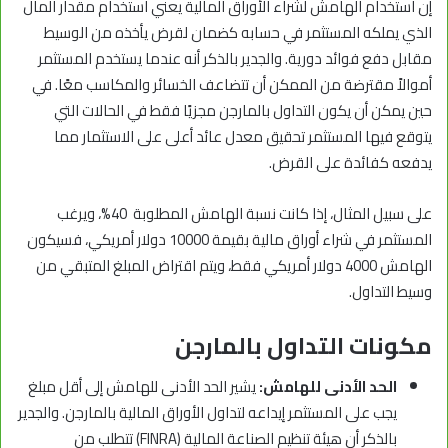
إن استخدام الهامش لشراء الأوراق المالية يعني استخدام مقدار المال
الذي يملكه المستثمر في حسابه كضمان لقرض يأخذه من الوسيط
مقابل دفع فوائد دورية. والجدير بالذكر أنه عندما يستخدم المستثمر
أموالاً مقترضة من الممكن أن تتضاعف الخسائر والمكاسب معًا. في
حين يمكن أن يكون التداول بالمارجن مجزيًا فقط في الحالات التي
يتوقع فيها المستثمر تحقيق معدل عائد أعلى على الاستثمار مما
يدفعه كفائدة على القرض.
على سبيل المثال، إذا كانت نسبة الهامش المطلوبة 40%، ويرغب
المستثمر في شراء أوراق مالية بقيمة 10000 دولار أمريكي، فسيكون
الهامش 4000 دولار أمريكي فقط، ويتم اقتراض المبلغ المتبقي من
وسيط التداول.
مكونات التداول بالمارجن
الحد الأدنى للهامش:
يشير الحد الأدنى للهامش إلى أقل مبلغ
يجب على المستثمر إيداعه لتداول الأوراق المالية بالمارجن. والجدير
بالذكر أن هيئة تنظيم الصناعة المالية (FINRA) تتطلب من