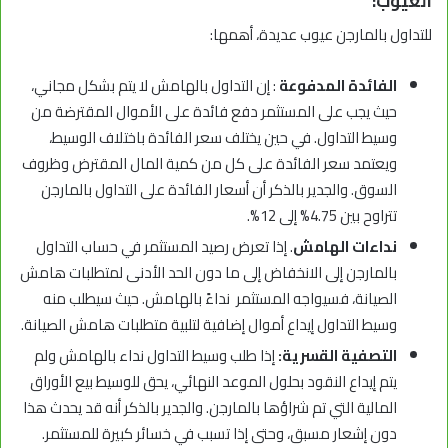
العيوب:
للتداول بالمارجن عيوب عديدة، أهمها:
الفائدة المدفوعة
: إن التداول بالهامش لا يتم بشكل مجاني،
حيث يجب على المستثمر دفع فائدة على الأموال المقترضة من
وسيط التداول. في حين يختلف سعر الفائدة باختلاف الوسيط،
ويعتمد سعر الفائدة على كل من كمية المال المقترض وظروف
السوق. والجدير بالذكر أن أسعار الفائدة على التداول بالمارجن
تتراوح بين 4.75% إلى 12%.
نداءات الهامش
. إذا تعرض رصيد المستثمر في حساب التداول
بالمارجن إلى الانخفاض إلى ما دون الحد الأدنى لمتطلبات هامش
الصيانة، فسيواجه المستثمر نداءً بالهامش. حيث سيطلب منه
وسيط التداول إيداع أموال إضافية لتلبية متطلبات هامش الصيانة.
التصفية القسرية:
إذا طلب وسيط التداول نداء بالهامش ولم
يتم إيداع النقود بحلول الموعد النهائي، يحق للوسيط بيع الأوراق
المالية التي تم شراؤها بالمارجن. والجدير بالذكر أنه قد يحدث هذا
دون إشعار مسبق، وحتى إذا تسبب في خسائر كبيرة للمستثمر.