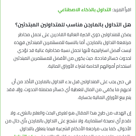
اقرأ المزيد:
التداول بالذكاء الاصطناعي
هل التداول بالمارجن مناسب للمتداولين المبتدئين؟
يمكن للمتداولين ذوي الخبرة العالية القادرين على تحمل مخاطر
مرتفعة التداول بالمارجن. أما بالنسبة للمستثمرين المبتدئين فهذه
ليست أفضل استراتيجية لأنها تحمل نسبة مخاطرة عالية قد تؤدي
لحدوث خسائر فادحة. حيث يكون من الأفضل للمستثمرين المبتدئين
استخدام أموالهم الخاصة لشراء الأوراق المالية.
في حين يجب على المتداولين قبل بدء التداول بالمارجن التأكد من أن
لديهم ما يكفي من المال لتغطية أي خسائر محتملة الحدوث. وإلا، فقد
يتم بيع الأوراق المالية بخسارة.
إن الهدف من طرح هذا المقال هو لغرض البحث والعلم بالشيء، ولا
نقدم أي نصيحة استثمارية، ولا نشجع على التداول بالمارجن بأي حال من
الأحوال. كما يجب مراجعة الأحكام الشرعية فيما يتعلق بالتداول