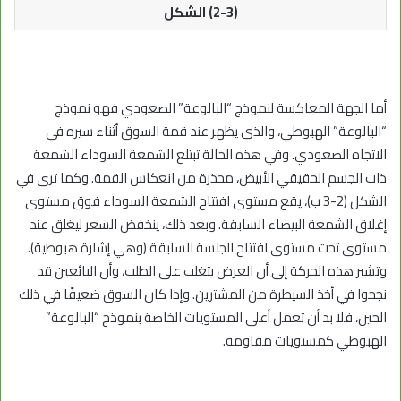
(2-3) الشكل
أما الجهة المعاكسة لنموذج “البالوعة” الصعودي فهو نموذج
“البالوعة” الهبوطي، والذي يظهر عند قمة السوق أثناء سيره في
الاتجاه الصعودي. وفي هذه الحالة تبتلع الشمعة السوداء الشمعة
ذات الجسم الحقيقي الأبيض، محذرة من انعكاس القمة. وكما ترى في
الشكل (2-3 ب)، يقع مستوى افتتاح الشمعة السوداء فوق مستوى
إغلاق الشمعة البيضاء السابقة. وبعد ذلك، ينخفض السعر ليغلق عند
مستوى تحت مستوى افتتاح الجلسة السابقة (وهي إشارة هبوطية).
وتشير هذه الحركة إلى أن العرض يتغلب على الطلب، وأن البائعين قد
نجحوا في أخذ السيطرة من المشترين. وإذا كان السوق ضعيفًا في ذلك
الحين، فلا بد أن تعمل أعلى المستويات الخاصة بنموذج “البالوعة”
الهبوطي كمستويات مقاومة.