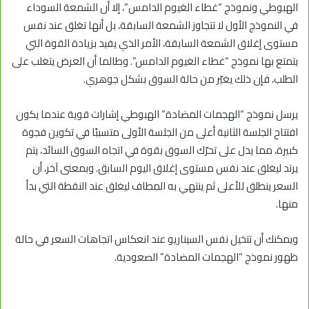
الهبوطي ونموذج “غطاء الغيوم الدامس”، إلا أن الشمعة السوداء
في النموذج الأول لا تتجاوز الشمعة السابقة، بل أنها تغلق عند نفس
مستوى إغلاق الشمعة السابقة، الأمر الذي يفيد بزيادة القوة التي
يتمتع بها نموذج “غطاء الغيوم الدامس”. وطالما أن العرض يتغلب على
الطلب، فإن ذلك يغيّر من حالة السوق بشكل جوهري.
يرسل نموذج “الهجمات المضادة” الهبوطي إشارات قوية عندما يكون
افتتاح الجلسة الثانية أعلى من الجلسة الأولى متسببًا في تكوين فجوة
كبيرة، مما يدل على تحرّك السوق بقوة في اتجاه السوق السائد، يتم
يرتد ليغلق عند نفس مستوى إغلاق اليوم السابق. وبمعنى آخر، أن
السعر ينطلق للأعلى ثم ينتهي به المطاف ليغلق عند النقطة التي بدأ
منها.
ويمكنك أن تتخيل نفس السيناريو عند انعكاس اتجاهات السعر في حالة
ظهور نموذج “الهجمات المضادة” الصعودية.