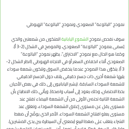
نموذج “البالوعة” الصعودي ونموذج “البالوعة” الهبوطي
سوف نفحص نموذج
الشموع اليابانية
المتكون من شمعتين والذي
يُسمى بنموذج “البالوعة” الصعودي، والموضح في الشكل (2-3 أ).
وكما هو الحال مع نموذج “الاختراق”، يظهر نموذج “البالوعة”
الصعودي أثناء انخفاض السعر أو في الاتجاه الهبوطي (انظر الشكل 2-
3 أ). يتكوّن هذا النموذج عندما ينخفض السوق وتتكون شمعة سوداء
يليها شمعة أخرى ذات جسم حقيقي يلتف حول الجسم الحقيقي
للشمعة السوداء السابقة. (يشير اليابانيون إلى ذلك في بعض الأحيان
بخط الاحتضان، وذلك يعود إلى أسباب واضحة). ويأتي ذلك الانطباع بأن
الشمعة الثانية تحتضن الأولى من أن الشمعة البيضاء تفتتح عند
مستوى يقل عن مستوى إغلاق الشمعة السوداء، وتغلق عند
مستوى يعلو افتتاح الشمعة السوداء، الأمر الذي يوضّح أن ضغط
الشراء يتغلب على ضغط البيع (بمعنى أن السيطرة بين يدي المشترين).
وإذا كان السوق قويًا، فلابد أن تعمل أدنى المستويات الخاصة بشموع