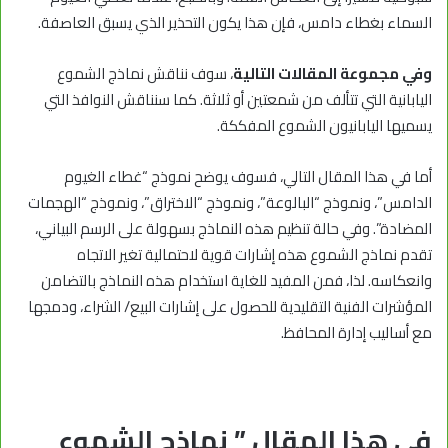
السماء بغطاء دامس، فإن هذا يكون التحذير الذي يسبق العاصفة.
وفي مجموعة المقالات التالية
، سوف نناقش نماذج الشموع
اليابانية التي تتألف من شمعتين أو ثلاثة. كما سنناقش النوافذ التي
يسميها اليابانيون الشموع المفككة.
أما في هذا المقال التالي، فسوف يوضح نموذج “غطاء الغيوم
الدامس”، ونموذج “البالوعة”، ونموذج “الاختراق”، ونموذج “الهجمات
المضادة”. وفي حالة تنظيم هذه النماذج بسهولة على الرسم البياني،
تقدم نماذج الشموع هذه إشارات قوية لاحتمالية تغير الاتجاه
وانعكاسه. لذا، فمن المفيد للغاية استخدام هذه النماذج بالتضامن
المؤشرات الفنية التقليدية للحصول على إشارات البيع/ الشراء، ودمجها
مع أساليب إدارة المحافظ.
في هذا المقال ” نماذج الشموع