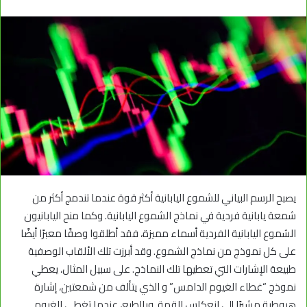
يصبح الرسم البياني للشموع اليابانية أكثر قوة عندما تندمج أكثر من
شمعة يابانية فردية في نماذج الشموع اليابانية. وكما منح اليابانيون
الشموع اليابانية الفردية أسماء مميزة، فقد أطلقوا وصفًا معبرًا أيضًا
على كل نموذج من نماذج الشموع. وقد أبرزت تلك الألقاب الوصفية
طبيعة الإشارات التي تعطيها تلك النماذج. على سبيل المثال، يعطي
نموذج “غطاء الغيوم الدامس” و الذي يتألف من شمعتين، إشارة
هبوطية مشيرًا إلى انعكاس القمة. وبالطبع، عندما تغطي الغيوم