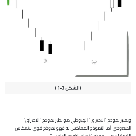
(الشكل 3-1 )
ويعتبر نموذج “الاختراق” الهبوطي هو نظير نموذج “الاختراق”
الصعودي. أما النموذج المعاكس له فهو نموذج قوي لانعكاس
القمة يُسمى نموذج “غطاء الغيوم الدامس”.