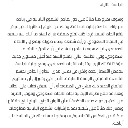
الجلسة التالية.
وسوف نطرح هنا مثالاً على دور نماذج الشموع اليابانية في زيادة
مهاراتك الخاصة بإدارة المحافظ، وذلك عن طريق إعطائها تحذير مبكر
بتغير اتجاه السعر. فإذا كنت تفتح صفقة شراء لسند ما أثناء سير سعره
في الاتجاه الصعودي، ورأيت شمعة بيضاء طويلة ترتفع إلى الاتجاه
الصعودي، فإنك سوف تستمر بلا شك في رأيك المؤيد للاتجاه
الصعودي. وفي الجلسة التالي، يفتتح السند عند أعلى مستوى جديد،
مؤكدًا نظرتك الإيجابية تجاه الاتجاه الصعودي. ومع نهاية الجلسة،
تنخفض الأسعار بحدة ولكن في نفس مدى التداول الخاص بجسم
الشمعة الحقيقي للجلسة السابقة، الأمر الذي يشير إلى أن مستوى
الارتفاع الجديد ذلك فشل في الصمود: أي أن العرض تغلب على الطلب.
وهنا، قد تتغير نظرتك الإيجابية تجاه الاتجاه الصعودي وتتوخى المزيد
من الحذر، ويخبرك صوت الحكمة أنه آن الأوان لتجني الأرباح التي حققتها.
ويعتبر ذلك مثالاً على كيفية تقديم إشارات الشموع اليابانية معلومات
مبكرة عن انعكاس الاتجاه، وكيف يمكنها مساعدتك في الحافظ على
أرباحك.