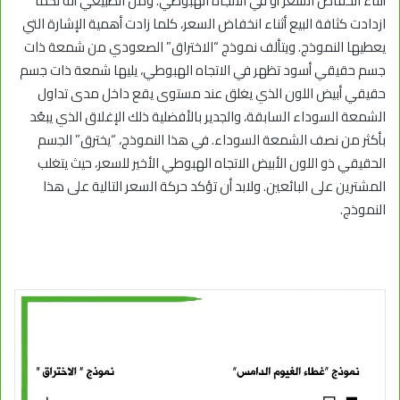
أثناء انخفاض السعر أو في الاتجاه الهبوطي. ومن الطبيعي أنه لكما
ازدادت كثافة البيع أثناء انخفاض السعر، كلما زادت أهمية الإشارة التي
يعطيها النموذج. ويتألف نموذج “الاختراق” الصعودي من شمعة ذات
جسم حقيقي أسود تظهر في الاتجاه الهبوطي، يليها شمعة ذات جسم
حقيقي أبيض اللون الذي يغلق عند مستوى يقع داخل مدى تداول
الشمعة السوداء السابقة، والجدير بالأفضلية ذلك الإغلاق الذي يبعُد
بأكثر من نصف الشمعة السوداء. في هذا النموذج، “يخترق” الجسم
الحقيقي ذو اللون الأبيض الاتجاه الهبوطي الأخير للسعر، حيث يتغلب
المشترين على البائعين. ولابد أن تؤكد حركة السعر التالية على هذا
النموذج.