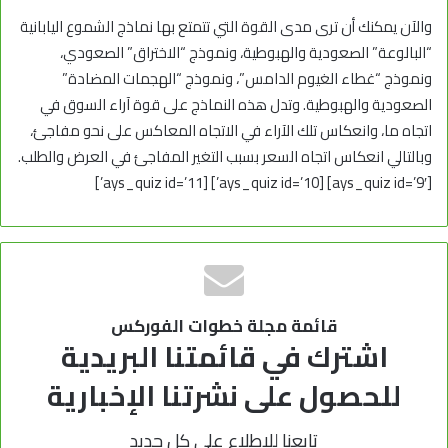
والآن يمكنك أن ترى مدى القوة التي تتمتع بها نماذج الشموع اليابانية
“البالوعة” الصعودية والهبوطية، ونموذج “الاختراق” الصعودي،
ونموذج “غطاء الغيوم الدامس”، ونموذج “الهجمات المضادة”
الصعودية والهبوطية. وتدل هذه النماذج على قوة آراء السوق في
اتجاه ما، وانعكاس تلك الآراء في الاتجاه المعاكس على نحو مفاجئ،
وبالتالي انعكاس اتجاه السعر بسبب التغير المفاجئ في العرض والطلب.
[ays_quiz id=’9′] [ays_quiz id=’10’] [ays_quiz id=’11’]
قائمة مجلة خطوات الفوركس
اشترك في قائمتنا البريدية
للحصول على نشرتنا الإخبارية
تابعنا للإطلاع على كل جديد