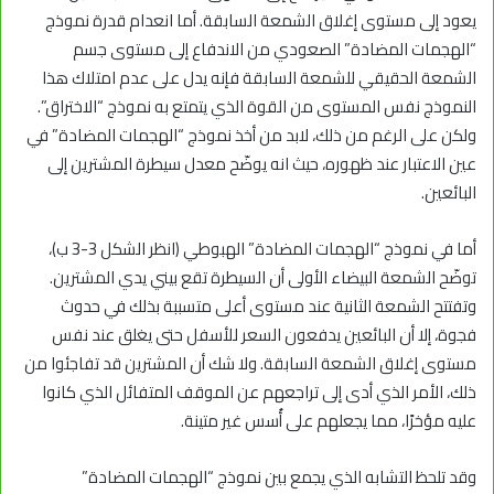
يعود إلى مستوى إغلاق الشمعة السابقة. أما انعدام قدرة نموذج
“الهجمات المضادة” الصعودي من الاندفاع إلى مستوى جسم
الشمعة الحقيقي للشمعة السابقة فإنه يدل على عدم امتلاك هذا
النموذج نفس المستوى من القوة الذي يتمتع به نموذج “الاختراق”.
ولكن على الرغم من ذلك، لابد من أخذ نموذج “الهجمات المضادة” في
عين الاعتبار عند ظهوره، حيث انه يوضّح معدل سيطرة المشترين إلى
البائعين.
أما في نموذج “الهجمات المضادة” الهبوطي (انظر الشكل 3-3 ب)،
توضّح الشمعة البيضاء الأولى أن السيطرة تقع بيني يدي المشترين.
وتفتتح الشمعة الثانية عند مستوى أعلى متسببة بذلك في حدوث
فجوة، إلا أن البائعين يدفعون السعر للأسفل حتى يغلق عند نفس
مستوى إغلاق الشمعة السابقة. ولا شك أن المشترين قد تفاجئوا من
ذلك، الأمر الذي أدى إلى تراجعهم عن الموقف المتفائل الذي كانوا
عليه مؤخرًا، مما يجعلهم على أُسس غير متينة.
وقد تلحظ التشابه الذي يجمع بين نموذج “الهجمات المضادة”