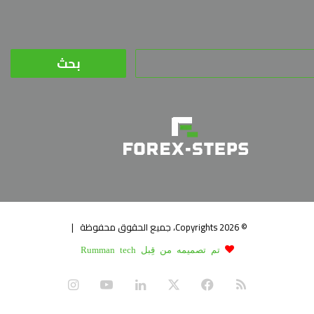
البحث
عن:
© Copyrights 2026، جميع الحقوق محفوظة |
تم تصميمه من قِبل Rumman tech
ملخص
X
فيسبوك
لينكدإن
يوتيوب
انستقرام