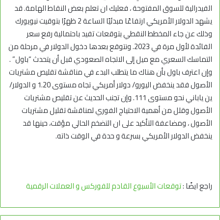
الفيدرالية للسوق المفتوحة ، فعليك ان تعلم بعض النقاط الهامة. قد
يشهد الدولار الأمريكي ارتفاعًا مبدئيًا الساعة 2 ظهرًا بتوقيت نيويورك
وذلك عن جاء المخطط النقطي بتوقعات تفيد باحتمالية رفع سعر
الفائدة لأول مرة في 2023. ونتوقع بعدها دخول الدولار في مرحلة من
التماسك السعري مع ميل إلى الاتجاه الصعودي قبل أن يتحدث “باول” .
وإن اعترف باول بأن هناك ما يتطلب البدء في مناقشة تقليص مشتريات
الأصول فقد ينخفض اليورو/ دولار أمريكي تجاه مستوى 1.20 و الدولار/
ين ياباني نحو مستوى 111. وإن تجنب الحديث عن تقليص مشتريات
الأصول وقلل من أهمية الاحتياج الفوري لمناقشة تقليل مشتريات
الأصول ، ومضاعفة التأكيد على ان التضخم الحالي مؤقت، حينها قد
ينخفض الدولار الأمريكي بسرعة و حدة في الوقت ذاته.
راجع ايضًا :
توقعات الأسبوع القادم للفوركس و العملات الرقمية