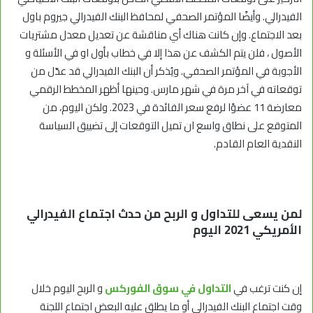
الفيدرالي. وأيضًا المؤتمر الصحفي لمحافظ البنك الفيدرالي جيروم باول
بعد الاجتماع. وإن كانت هناك أي مناقشة عن تعديل معدل مشتريات
الأصول ، فلن يتم الكشف عن هذا إلا في خطاب بأول او في الأسئلة و
الأجوبة في المؤتمر الصحفي. ويُذكر أن البنك الفيدرالي قد عدّل من
توقعاته في آخر مرة في شهر مارس. وحينها أظهر المخطط الرقمي
معارضة 11 عضوًا لرفع سعر الفائدة في 2023. ولكن اليوم، من
المتوقع على نطاق واسع ان تميل التوقعات إلى تضييق السياسة
النقدية العام القادم.
لمن يسعى للتداول و الربح من حدث اجتماع الفيدرالي
الأمريكي 2021 اليوم
إن كنت ترغب في
التداول في سوق الفوركس
و الربح اليوم خلال
وقت اجتماع البنك الفيدرالي أو ما يطلق عليه البعض اجتماع اللجنة