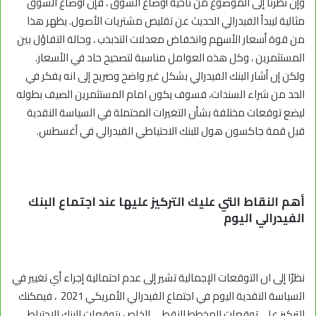
وإن نظرنا إلى الموضوع من ناحية أوضاع السوق ، فإن أوضاع السوق
مثالية ليبدأ الفيدرالي الحديث عن تقليص مشتريات الأصول. يظهر هذا
من قوة أسعار الأسهم وانخفاض معدلات التذبذب ، وحالة التفاؤل بين
المستثمرين ، وكل هذه العوامل مناسبة لتصحيح حاد في الأسعار.
ولكن إن أشار البنك الفيدرالي بشكل غير واضح وصريح إلى انه يفكر في
الحد من شراء السندات، فسوف يكون امام المستثمرين الصيف بطوله
ليضع توقعات مختلفة بشأن التغيرات المحتملة في السياسة النقدية
قبل قمة جاكسون هول للبنك الاحتياطي الفيدرالي في أغسطس.
أهم النقاط التي عليك التركيز عليها عند اجتماع البنك
الفيدرالي اليوم
نظرًا إلى ان التوقعات الإجمالية تشير إلى عدم احتمالية إجراء أي تغيير في
السياسة النقدية اليوم في اجتماع الفيدرالي الأمريكي 2021 ، فيمكنك
التركيز على توقعات المخطط النقطي الخاص بتوقعات البنك الاحتياطي