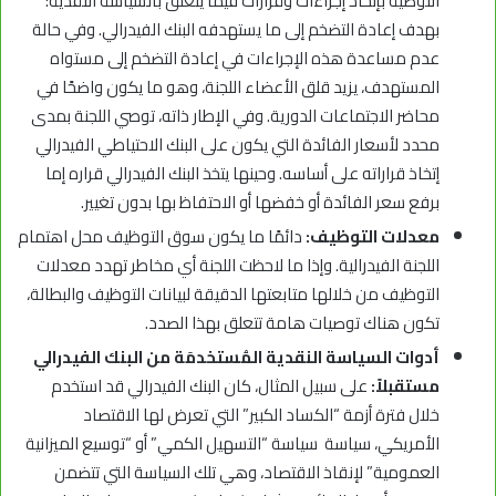
التوصية بإتخاذ إجراءات وقرارات فيما يتعلق بالسياسة النقدية؛
بهدف إعادة التضخم إلى ما يستهدفه البنك الفيدرالي. وفي حالة
عدم مساعدة هذه الإجراءات في إعادة التضخم إلى مستواه
المستهدف، يزيد قلق الأعضاء اللجنة، وهو ما يكون واضحًا في
محاضر الاجتماعات الدورية. وفي الإطار ذاته، توصي اللجنة بمدى
محدد لأسعار الفائدة التي يكون على البنك الاحتياطي الفيدرالي
إتخاذ قراراته على أساسه. وحينها يتخذ البنك الفيدرالي قراره إما
برفع سعر الفائدة أو خفضها أو الاحتفاظ بها بدون تغيير.
معدلات التوظيف:
دائمًا ما يكون سوق التوظيف محل اهتمام
اللجنة الفيدرالية. وإذا ما لاحظت اللجنة أي مخاطر تهدد معدلات
التوظيف من خلالها متابعتها الدقيقة لبيانات التوظيف والبطالة،
تكون هناك توصيات هامة تتعلق بهذا الصدد.
أدوات السياسة النقدية المُستخدمَة من البنك الفيدرالي
مستقبلاً:
على سبيل المثال، كان البنك الفيدرالي قد استخدم
خلال فترة أزمة “الكساد الكبير” التي تعرض لها الاقتصاد
الأمريكي، سياسة سياسة “التسهيل الكمي” أو “توسيع الميزانية
العمومية” لإنقاذ الاقتصاد، وهي تلك السياسة التي تتضمن