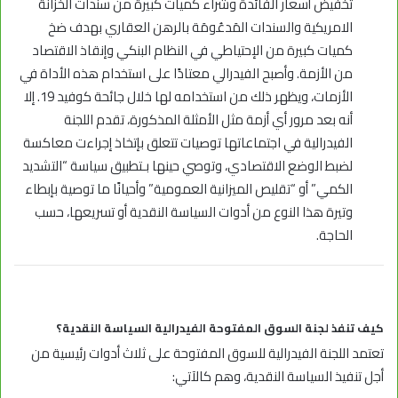
تخفيض أسعار الفائدة وشراء كميات كبيرة من سندات الخزانة
الامريكية والسندات المَدعُومَة بالرهن العقاري بهدف ضخ
كميات كبيرة من الإحتياطي في النظام البنكي وإنقاذ الاقتصاد
من الأزمة. وأصبح الفيدرالي معتادًا على استخدام هذه الأداة في
الأزمات، ويظهر ذلك من استخدامه لها خلال جائحة كوفيد 19. إلا
أنه بعد مرور أي أزمة مثل الأمثلة المذكورة، تقدم اللجنة
الفيدرالية في اجتماعاتها توصيات تتعلق بإتخاذ إجراءت معاكسة
لضبط الوضع الاقتصادي، وتوصي حينها بـتطبيق سياسة “التشديد
الكمي” أو “تقليص الميزانية العمومية” وأحيانًا ما توصية بإبطاء
وتيرة هذا النوع من أدوات السياسة النقدية أو تسريعها، حسب
الحاجة.
كيف تنفذ لجنة السوق المفتوحة الفيدرالية السياسة النقدية؟
تعتمد اللجنة الفيدرالية للسوق المفتوحة على ثلاث أدوات رئيسية من
أجل تنفيذ السياسة النقدية، وهم كالآتي: