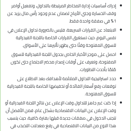
إدراك أساسيات إدارة المخاطر المرتبطة بالتداول، وتفعيل أوامر
وقف الخسارة وجني الأرباح لضمان عدم وجود رأس مال يزيد عن
1% في صفقة واحدة فقط.
الابتعاد عن القرارات السريعة، فليس بالضرورة تداول الإعلان في
نفس اليوم، حيث تستغرق القرارات الخاصة باللجنة الفيدرالية
للسوق المفتوحة وقتًا حتى يظهر تأثيرها على الأسواق.
احصل على موجز الأخبار الخاص بجدول اللجنة الفيدرالية للسوق
المفتوحة، وتعرف على أوقات إصدار محضر الاجتماع حتى تكون
مُلمًا بأحدث التطورات.
حدد استراتيجية التداول الملائمة لأهدافك بعد الاطلاع على
توقعات رفع أسعار الفائدة أو تخفيضها الخاصة باللجنة الفيدرالية
للسوق المفتوحة.
إذا كنت غير جاهز للتداول وقت الإعلان عن نتائج اللجنة الفيدرالية أو
وقت الإعلان عن البيانات الاقتصادية بشكل عام، فمن الأفضل أن
تتجنب الدخول في صفقات جديدة قبلها بفترة كافية، حيث يتسبب
هذا النوع من البيانات الاقتصادية في رفع معدلات التذبذب في