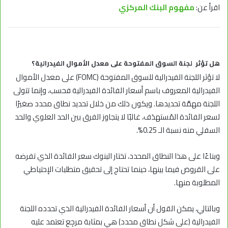
اقرأ عن:
مفهوم البنك المركزي
هل تؤثر لجنة السوق المفتوحة على معدل الأموال الفيدرالية؟
لا تؤثر اللجنة الفيدرالية للسوق المفتوحة (FOMC) على معدل الأموال
الفيدرالية المعروف باسم أسعار الفائدة الفيدرالية فحسب، وإنما تتولى
اللجنة مهمَّة تحديدها. ويكون ذلك من خلال تحديد نطاق محدد صغيرًا
لسعر الفائدة المُستهدَف، غالبًا لا يتجاوز الفرق بين الحد العلوي والحد
السفلي منه نسبة الـ 0.25%.
وبناءًا على هذا النطاق المحدد، تختار البنوك سعر الفائدة الذي تفرضه
على القروض فيما بينها، حينما تحتاج إلى تحقيق متطلبات الإحتياطي
المطلوبة منها.
وبالتالي، يمكن القول أن أسعار الفائدة الفيدرالية الذي تحدده اللجنة
الفيدرالية (على شكل نطاق محدد) هي بمثابة مرجِع تعتمد عليه