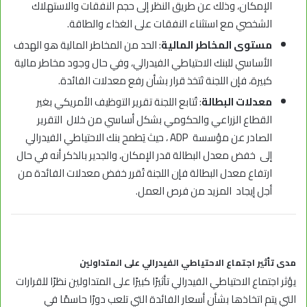
الإمكان، وذلك عن طريق النظر إلى حجم النفقات والاستهلاك
الشخصي مع استثناء النفقات على الغذاء والطاقة.
مستوى المخاطر المالية
: الحد من المخاطر المالية هو الهدف
الأساسي للبنك الاحتياطي الفيدرالي، وفي حال وجود مخاطر مالية
كبيرة، فإن اللجنة تَتخذ قرار بشأن رفع معدلات الفائدة.
معدلات البطالة
: تُتابع اللجنة تقرير التوظيف الأمريكي بغير
القطاع الزراعي والحكومي بشكل أساسي من خلال التقرير
الصادر عن مؤسسة ADP ، حيث يَطمح بنك الاحتياطي الفيدرالي
إلى خفض معدل البطالة قدر الإمكان، والجدير بالذكر أنه في حال
ارتفاع معدل البطالة فإن اللجنة تُقرر خفض معدلات الفائدة من
أجل إيجاد المزيد من فرص العمل.
مدى تأثير اجتماع الاحتياطي الفيدرالي على المتداولين
يؤثر اجتماع الاحتياطي الفيدرالي تأثيرًا كبيرًا على المتداولين نظرًا للقرارات
التي يتم اتخاذها بشأن أسعار الفائدة التي تلعب دورًا حاسمًا في