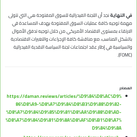
في النهاية
نجد أن اللجنة الفيدرالية للسوق المفتوحة هي التي تتولى
مهمة توجيه كافة عمليات السوق المفتوحة بهدف المساعدة في
الارتقاء بمستوى الاقتصاد الأمريكي من خلال توجيه تدفق الأموال
بالشكل المناسب، مع مناقشة كافة الإجراءات والتغيرات الاقتصادية
والسياسية في إطار عقد اجتماعات لجنة السياسة النقدية الفيدرالية
(FOMC).
المصادر
https://daman.reviews/articles/%D9%84%D8%AC%D9%
86%D8%A9-%D8%A7%D9%84%D8%B3%D9%88%D9%82-
%D8%A7%D9%84%D9%85%D9%81%D8%AA%D9%88%D8%AD-
%D8%A7%D9%84%D9%81%D9%8A%D8%AF%D8%B1%D8%A7%
D9%84%D9%8A